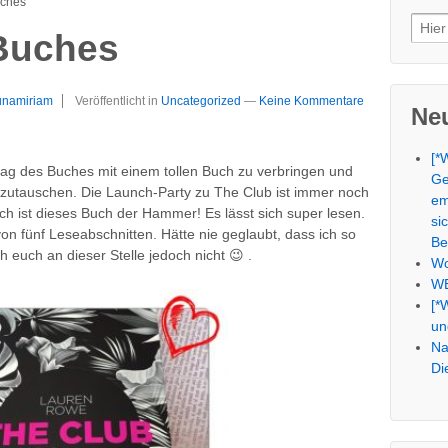
uches
Such
 Buches
nach
namiriam
Veröffentlicht in
Uncategorized
—
Keine Kommentare
Neu
[*
tag des Buches mit einem tollen Buch zu verbringen und
Ge
szutauschen. Die Launch-Party zu The Club ist immer noch
em
h ist dieses Buch der Hammer! Es lässt sich super lesen.
si
 von fünf Leseabschnitten. Hätte nie geglaubt, dass ich so
Be
 euch an dieser Stelle jedoch nicht 😉 .
Wo
WE
[*
un
Na
Di