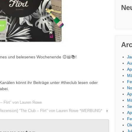
Ne
Ar
önes und belesenes Wochenende 😊📖📚!
Ja
Au
Ap
Mä
Fe
anälen könnt ihr Beiträge unter #theclub lesen oder
No
abei.
Ap
Mä
– Flirt” von Lauren Rowe
Se
Rezension] “The Club – Flirt” von Lauren Rowe *WERBUNG*
›
Ap
Fe
Ok
Ju