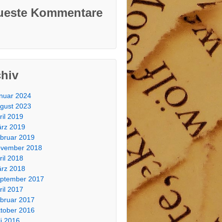
ueste Kommentare
chiv
nuar 2024
gust 2023
ril 2019
rz 2019
bruar 2019
vember 2018
ril 2018
rz 2018
ptember 2017
ril 2017
bruar 2017
tober 2016
li 2016