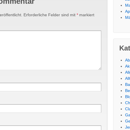
Kommentar
Ma
Ap
röffentlicht.
Erforderliche Felder sind mit
*
markiert
Mä
Ka
Ab
Ak
Al
Al
Ba
Be
Bl
Ch
Cl
Ga
Ge
Je