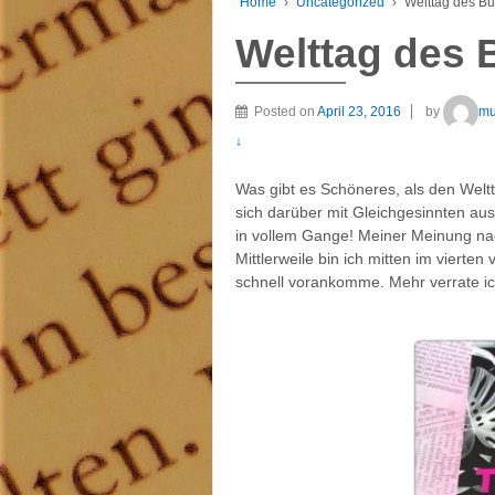
Home
›
Uncategorized
›
Welttag des B
Welttag des
Posted on
April 23, 2016
by
mu
↓
Was gibt es Schöneres, als den Welt
sich darüber mit Gleichgesinnten au
in vollem Gange! Meiner Meinung nac
Mittlerweile bin ich mitten im vierten
schnell vorankomme. Mehr verrate ich