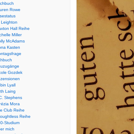
chbuch
uren Rowe
sestatus
 Leighton
xton Hall Reihe
chelle Miller
lly McAdams
na Kasten
ntagsfrage
hbuch
uzugänge
cole Gozdek
zensionen
bin Lyall
th Laing
C. Stephens
rézia Mora
e Club Reihe
oughtless Reihe
0-Studium
er mich