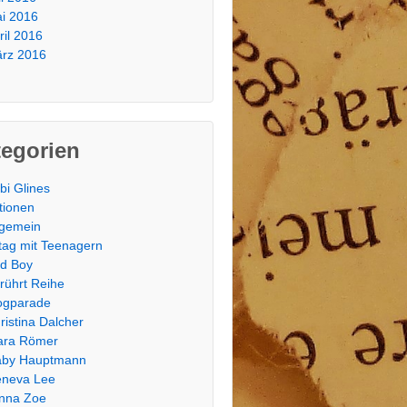
i 2016
ril 2016
rz 2016
tegorien
bi Glines
tionen
lgemein
ltag mit Teenagern
d Boy
rührt Reihe
ogparade
ristina Dalcher
ara Römer
by Hauptmann
neva Lee
nna Zoe