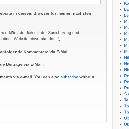
Ko
La
ebsite in diesem Browser für meinen nächsten
Le
M.
Ma
rs erklärst du dich mit der Speicherung und
Mi
h diese Website einverstanden.
*
Mo
Mo
Mo
achfolgende Kommentare via E-Mail.
Nä
Ne
e Beiträge via E-Mail.
Ni
Re
ments via e-mail. You can also
subscribe
without
Ro
Ru
S.
Te
Th
Th
Ü3
Üb