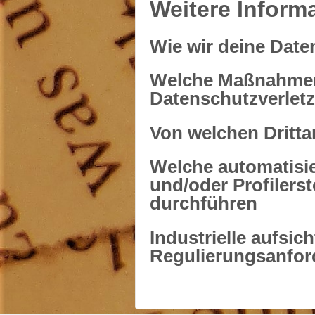
Weitere Inform
Wie wir deine Date
Welche Maßnahmen
Datenschutzverlet
Von welchen Dritta
Welche automatisi
und/oder Profilers
durchführen
Industrielle aufsic
Regulierungsanfo