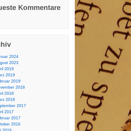
ueste Kommentare
chiv
nuar 2024
gust 2023
ril 2019
rz 2019
bruar 2019
vember 2018
ril 2018
rz 2018
ptember 2017
ril 2017
bruar 2017
tober 2016
li 2016