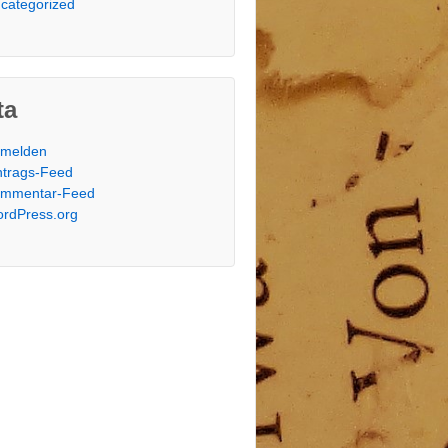
categorized
ta
melden
ntrags-Feed
mmentar-Feed
rdPress.org