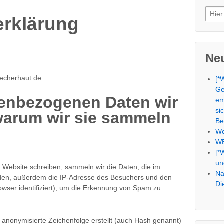
Such
erklärung
nach
Neu
uecherhaut.de.
[*
Ge
enbezogenen Daten wir
em
si
arum wir sie sammeln
Be
Wo
WE
[*
un
ebsite schreiben, sammeln wir die Daten, die im
Na
en, außerdem die IP-Adresse des Besuchers und den
Di
owser identifiziert), um die Erkennung von Spam zu
 anonymisierte Zeichenfolge erstellt (auch Hash genannt)