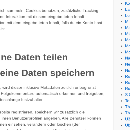
Ko
La
ich sammeln, Cookies benutzen, zusätzliche Tracking-
Le
ne Interaktion mit diesem eingebetteten Inhalt
M.
ion mit dem eingebetteten Inhalt, falls du ein Konto hast
Ma
ist.
Mi
Mo
Mo
Mo
ne Daten teilen
Nä
Ne
deine Daten speichern
Ni
Re
Ro
wird dieser inklusive Metadaten zeitlich unbegrenzt
Ru
ir Folgekommentare automatisch erkennen und freigeben,
S.
rteschlange festzuhalten.
Te
Th
bsite registrieren, speichern wir zusätzlich die
Th
in ihren Benutzerprofilen angeben. Alle Benutzer können
Ü3
ionen einsehen, verändern oder löschen (der
Üb