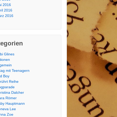
i 2016
ril 2016
rz 2016
tegorien
bi Glines
tionen
lgemein
ltag mit Teenagern
d Boy
rührt Reihe
ogparade
ristina Dalcher
ara Römer
by Hauptmann
neva Lee
nna Zoe