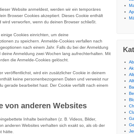
Ma
 dieser Website anmeldest, werden wir ein temporäres
Ap
dein Browser Cookies akzeptiert. Dieses Cookie enthält
Mä
wird verworfen, wenn du deinen Browser schließt.
einige Cookies einrichten, um deine
tionen zu speichern. Anmelde-Cookies verfallen nach
igeoptionen nach einem Jahr. Falls du bei der Anmeldung
Ka
d deine Anmeldung zwei Wochen lang aufrechterhalten. Mit
rden die Anmelde-Cookies gelöscht.
Ab
Ak
r veröffentlichst, wird ein zusätzlicher Cookie in deinem
Al
 enthält keine personenbezogenen Daten und verweist nur
Al
 du gerade bearbeitet hast. Der Cookie verfällt nach einem
Ba
Be
Bl
te von anderen Websites
Ch
Cl
Ga
ngebettete Inhalte beinhalten (z. B. Videos, Bilder,
Ge
von anderen Websites verhalten sich exakt so, als ob der
Je
 hätte.