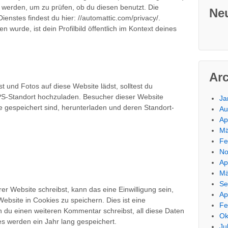
werden, um zu prüfen, ob du diesen benutzt. Die
Ne
enstes findest du hier: //automattic.com/privacy/.
urde, ist dein Profilbild öffentlich im Kontext deines
Ar
st und Fotos auf diese Website lädst, solltest du
S-Standort hochzuladen. Besucher dieser Website
Ja
e gespeichert sind, herunterladen und deren Standort-
Au
Ap
Mä
Fe
No
Ap
Mä
Se
 Website schreibst, kann das eine Einwilligung sein,
Ap
bsite in Cookies zu speichern. Dies ist eine
Fe
n du einen weiteren Kommentar schreibst, all diese Daten
Ok
s werden ein Jahr lang gespeichert.
Ju