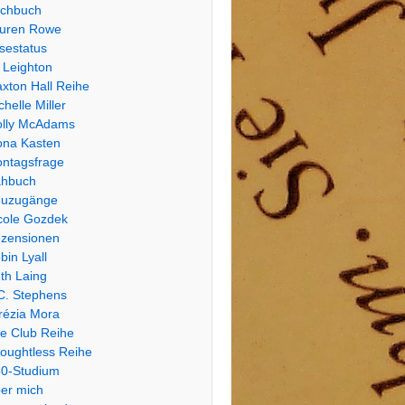
chbuch
uren Rowe
sestatus
 Leighton
xton Hall Reihe
chelle Miller
lly McAdams
na Kasten
ntagsfrage
hbuch
uzugänge
cole Gozdek
zensionen
bin Lyall
th Laing
C. Stephens
rézia Mora
e Club Reihe
oughtless Reihe
0-Studium
er mich