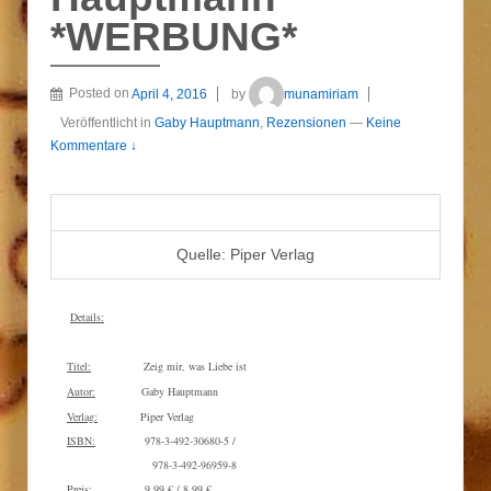
*WERBUNG*
Posted on
April 4, 2016
by
munamiriam
Veröffentlicht in
Gaby Hauptmann
,
Rezensionen
—
Keine
Kommentare ↓
Quelle: Piper Verlag
Details:
Titel:
Zeig mir, was Liebe ist
Autor:
Gaby Hauptmann
Verlag:
Piper Verlag
ISBN:
978-3-492-30680-5 /
9
78-3-492-96959-8
Preis:
9,99 € / 8,99 €