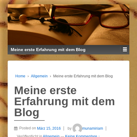
↓
ZUM
ZENTRALEN
INHALT
Meine erste Erfahrung mit dem Blog
Home
›
Allgemein
›
Meine erste Erfahrung mit dem Blog
Meine erste
Erfahrung mit dem
Blog
Posted on
März 15, 2016
by
munamiriam
Veröffentlicht in
Allgemein
—
Keine Kommentare ↓