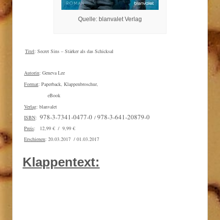
Quelle: blanvalet Verlag
Titel
: Secret Sins – Stärker als das Schicksal
Autorin
: Geneva Lee
Format
: Paperback, Klappenbroschur,
eBook
Verlag
:
blanvalet
978-3-7341-0477-0
978-3-641-20879-0
ISBN
:
/
Preis
: 12,99 € / 9,99 €
Erschienen
: 20.03.2017 / 01.03.2017
Klappentext: