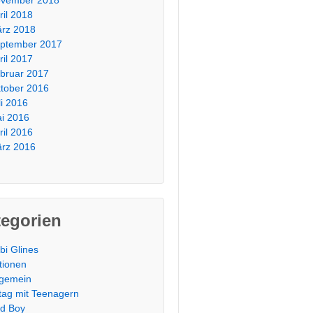
ril 2018
rz 2018
ptember 2017
ril 2017
bruar 2017
tober 2016
li 2016
i 2016
ril 2016
rz 2016
tegorien
bi Glines
tionen
lgemein
ltag mit Teenagern
d Boy