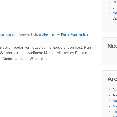
[*
un
Na
Di
namiriam
Veröffentlicht in
Über mich
—
Keine Kommentare ↓
Ne
al bei dir bedanken, dass du hierhergefunden hast. Nun
 38 Jahre alt und zweifache Mama. Mit meiner Familie
…
in Niedersachsen. Was hat
Ar
Ja
Au
Ap
Mä
Fe
No