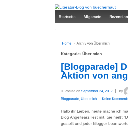
↓
ZUM
Startseite
Allgemein
Rezensio
ZENTRALEN
INHALT
Home
›
Archiv von Über mich
Kategorie:
Über mich
[Blogparade] D
Aktion von ange
Posted on
September 24, 2017
by
Blogparade
,
Über mich
—
Keine Kommenta
Hallo ihr Lieben, heute mache ich ma
Blog Angeltearz liest mit. Sie heißt “
gestellt und jeder Blogger beantwort