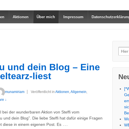
nen
Aktionen
Über mich
Impressum
Datenschutzerklärun
Such
nach
u und dein Blog – Eine
ltearz-liest
Neu
[*
munamiriam
Veröffentlicht in
Aktionen
,
Allgemein
,
Ge
re ↓
em
si
l bei der wunderbaren Aktion von Steffi vom
Be
Du und dein Blog”. Die liebe Steffi hat dafür einige Fragen
Wo
…
et diese in einem eigenen Post. Es
WE