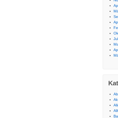
Ap
Mä
Se
Ap
Fe
Ok
Ju
Ma
Ap
Mä
Ka
Ab
Ak
Al
Al
Ba