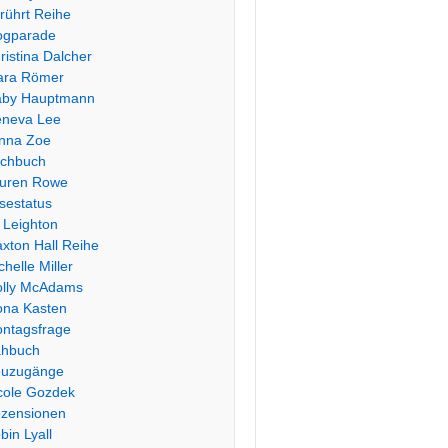
rührt Reihe
ogparade
ristina Dalcher
ara Römer
by Hauptmann
neva Lee
nna Zoe
chbuch
uren Rowe
sestatus
 Leighton
xton Hall Reihe
chelle Miller
lly McAdams
na Kasten
ntagsfrage
hbuch
uzugänge
cole Gozdek
zensionen
bin Lyall