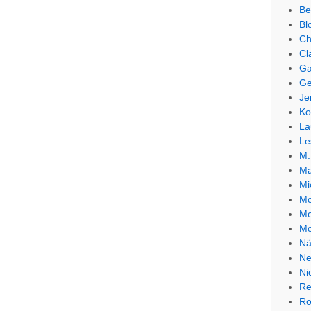
Be
Bl
Ch
Cl
Ga
Ge
Je
Ko
La
Le
M.
Ma
Mi
Mo
Mo
Mo
Nä
Ne
Ni
Re
Ro