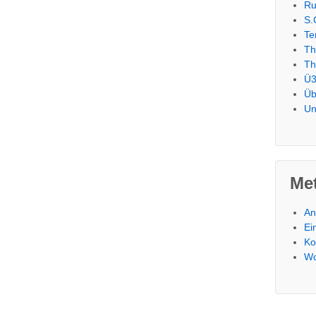
Ru
S.
Te
Th
Th
Ü3
Üb
Un
Me
An
Ei
Ko
Wo