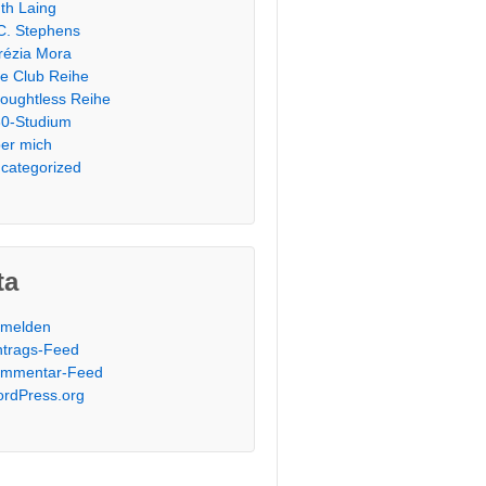
th Laing
C. Stephens
rézia Mora
e Club Reihe
oughtless Reihe
0-Studium
er mich
categorized
ta
melden
ntrags-Feed
mmentar-Feed
rdPress.org