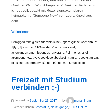
schöne neue Bücher, und nun steht man vor der
Qual der Wahl. Womit beginnen? Dank der Verlage bin
ich gut vollgepackt mit Rezensionsexemplaren
heimgekehrt. “Someone New” von Laura Kneidl aus
…
dem
Weiterlesen ›
Getagged mit:
@dieanderebibliothek
,
@dtv
,
@inseltaschenbuch
,
@lyx
,
@s.fischer
,
#100Wörter
,
#cainstormisland
,
#diewundersamemissiondesharrycrane
,
#einmenschallein
,
#someonenew
,
#vox
,
booklover
,
booksofinstagram
,
bookstagram
,
bookstagramgermany
,
Bücher
,
Bücherwurm
,
Buchliebe
Freizeit mit Studium
verbinden ;-)
Posted on
September 23, 2017
by
munamiriam
Veröffentlicht in
Lesestatus
,
Neuzugänge
,
Ü30-Studium
—