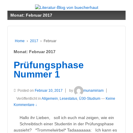
↓
ZUM
Monat:
Februar 2017
ZENTRALEN
INHALT
Home
›
2017
›
Februar
Monat:
Februar 2017
Prüfungsphase
Nummer 1
Posted on
Februar 10, 2017
by
munamiriam
Veröffentlicht in
Allgemein
,
Lesestatus
,
Ü30-Studium
—
Keine
Kommentare ↓
Hallo ihr Lieben, soll ich euch mal zeigen, wie ein
Schreibtisch einer Studentin in der Prüfungsphase
aussieht? *Trommelwirbel* Tadaaaaaaa: Ich kann es