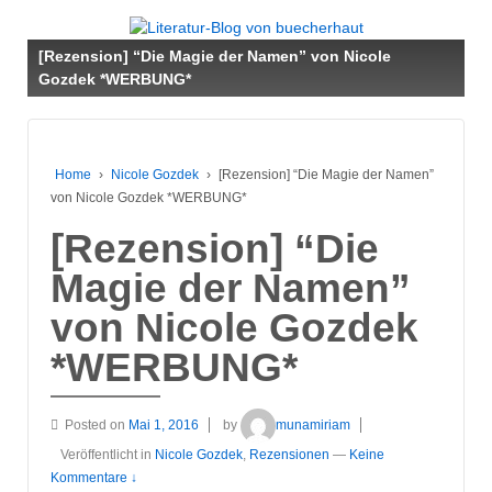
↓
ZUM
[Rezension] “Die Magie der Namen” von Nicole
ZENTRALEN
Gozdek *WERBUNG*
INHALT
Home
›
Nicole Gozdek
›
[Rezension] “Die Magie der Namen”
von Nicole Gozdek *WERBUNG*
[Rezension] “Die
Magie der Namen”
von Nicole Gozdek
*WERBUNG*
Posted on
Mai 1, 2016
by
munamiriam
Veröffentlicht in
Nicole Gozdek
,
Rezensionen
—
Keine
Kommentare ↓