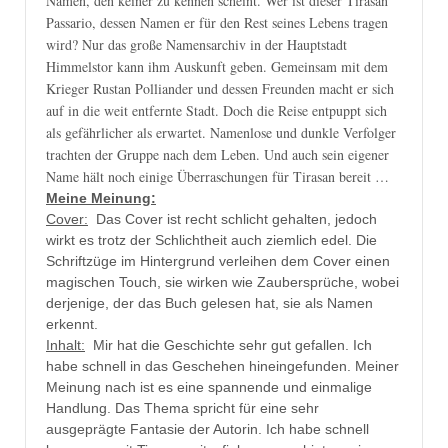
Namen, den keiner zu kennen scheint. Wer ist dieser Tirasan
Passario, dessen Namen er für den Rest seines Lebens tragen
wird? Nur das große Namensarchiv in der Hauptstadt
Himmelstor kann ihm Auskunft geben. Gemeinsam mit dem
Krieger Rustan Polliander und dessen Freunden macht er sich
auf in die weit entfernte Stadt. Doch die Reise entpuppt sich
als gefährlicher als erwartet. Namenlose und dunkle Verfolger
trachten der Gruppe nach dem Leben. Und auch sein eigener
Name hält noch einige Überraschungen für Tirasan bereit …
Meine Meinung:
Cover:
Das Cover ist recht schlicht gehalten, jedoch
wirkt es trotz der Schlichtheit auch ziemlich edel. Die
Schriftzüge im Hintergrund verleihen dem Cover einen
magischen Touch, sie wirken wie Zaubersprüche, wobei
derjenige, der das Buch gelesen hat, sie als Namen
erkennt.
Inhalt:
Mir hat die Geschichte sehr gut gefallen. Ich
habe schnell in das Geschehen hineingefunden. Meiner
Meinung nach ist es eine spannende und einmalige
Handlung. Das Thema spricht für eine sehr
ausgeprägte Fantasie der Autorin. Ich habe schnell