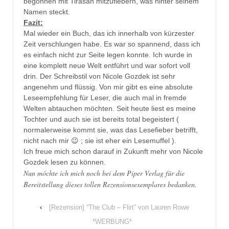
begonnen mit Tirasan mitzufiebern, was hinter seinem
Namen steckt.
Fazit:
Mal wieder ein Buch, das ich innerhalb von kürzester
Zeit verschlungen habe. Es war so spannend, dass ich
es einfach nicht zur Seite legen konnte. Ich wurde in
eine komplett neue Welt entführt und war sofort voll
drin. Der Schreibstil von Nicole Gozdek ist sehr
angenehm und flüssig. Von mir gibt es eine absolute
Leseempfehlung für Leser, die auch mal in fremde
Welten abtauchen möchten. Seit heute liest es meine
Tochter und auch sie ist bereits total begeistert (
normalerweise kommt sie, was das Lesefieber betrifft,
nicht nach mir 😉 ; sie ist eher ein Lesemuffel ).
Ich freue mich schon darauf in Zukunft mehr von Nicole
Gozdek lesen zu können.
Nun möchte ich mich noch bei
dem
Piper Verlag
für die
Bereitstellung dieses tollen Rezensionsexemplares bedanken.
‹
[Rezension] “The Club – Flirt” von Lauren Rowe
*WERBUNG*